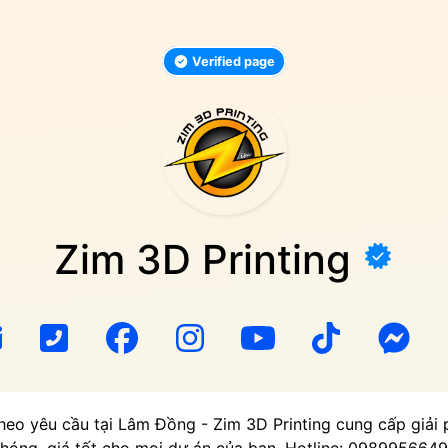
Verified page
Zim 3D Printing
theo yêu cầu tại Lâm Đồng - Zim 3D Printing cung cấp giải 