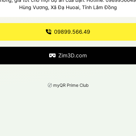
hóng, giá tốt cho mọi dự án của bạn. Hotline: 0989956649
Hùng Vương, Xã Đạ Huoai, Tỉnh Lâm Đồng
09899.566.49
Zim3D.com
〄
myQR Prime Club