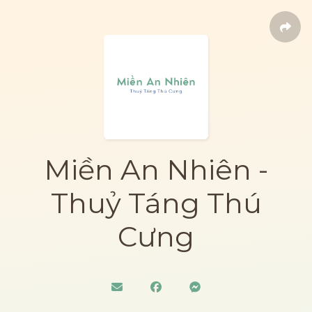
Miền An Nhiên -
Thuỷ Táng Thú
Cưng