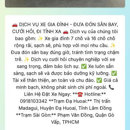
🚗 DỊCH VỤ XE GIA ĐÌNH - ĐƯA ĐÓN SÂN BAY,
CƯỚI HỎI, ĐI TỈNH XA 🚗 Dịch vụ của chúng tôi
bao gồm: ✨ Xe gia đình 7 chỗ và 16 chỗ chỗ
rộng rãi, sạch sẽ, phù hợp với mọi nhu cầu. ✨
Đưa đón sân bay đúng giờ, tránh tình trạng chậm
trễ. ✨ Dịch vụ cưới hỏi chuyên nghiệp với xe
sang trọng, đảm bảo lịch sự. ✅ Xe luôn sẵn
sàng, sạch sẽ và được bảo dưỡng kỹ lưỡng. ✅
Tài xế thân thiện, an toàn và chu đáo. ✅ Giá cả
minh bạch, không phát sinh chi phí ngoài. 📞
Liên Hệ Đặt Xe Ngay: **☎️ Hotline:**
0918103342 **Trạm Đạ Huoai:** Thị trấn
Madagui, Huyện Đạ Huoai, Tỉnh Lâm Đồng
**Trạm Sài Gòn:** Phạm Văn Đồng, Quận Gò
Vấp, TPHCM